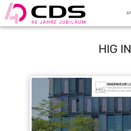
S
HIG 